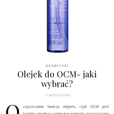
KOSMETYKI
Olejek do OCM- jaki
wybrać?
1 czerwca 2019
O
czyszczanie twarzy olejem, czyli OCM jest
bardzo modna i polecana metoda oczyszczania