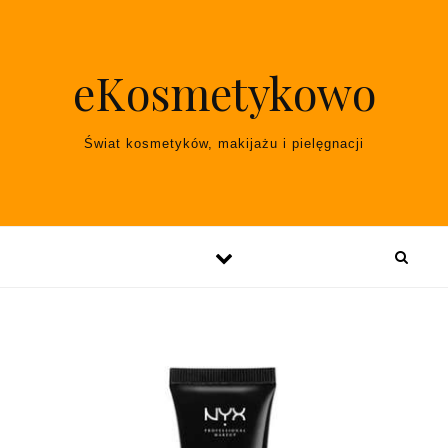
Skip to content
eKosmetykowo
Świat kosmetyków, makijażu i pielęgnacji