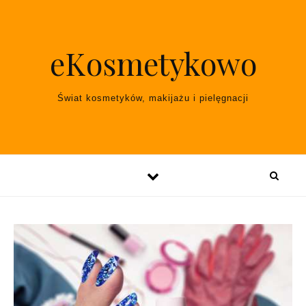
Skip to content
eKosmetykowo
Świat kosmetyków, makijażu i pielęgnacji