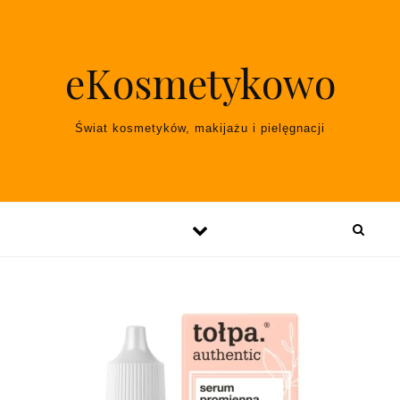
Skip to content
eKosmetykowo
Świat kosmetyków, makijażu i pielęgnacji