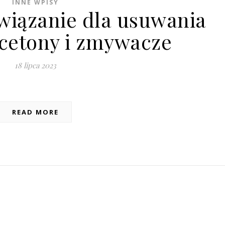
INNE WPISY
wiązanie dla usuwania
acetony i zmywacze
18 lipca 2023
READ MORE