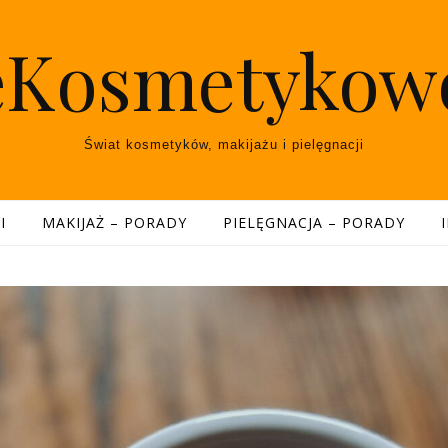
eKosmetykow
Świat kosmetyków, makijażu i pielęgnacji
I
MAKIJAŻ – PORADY
PIELĘGNACJA – PORADY