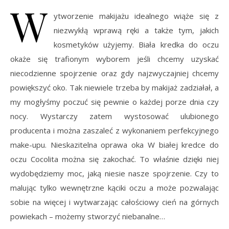
W
ytworzenie makijażu idealnego wiąże się z
niezwykłą wprawą ręki a także tym, jakich
kosmetyków użyjemy. Biała kredka do oczu
okaże się trafionym wyborem jeśli chcemy uzyskać
niecodzienne spojrzenie oraz gdy najzwyczajniej chcemy
powiększyć oko. Tak niewiele trzeba by makijaż zadziałał, a
my mogłyśmy poczuć się pewnie o każdej porze dnia czy
nocy. Wystarczy zatem wystosować ulubionego
producenta i można zaszaleć z wykonaniem perfekcyjnego
make-upu. Nieskazitelna oprawa oka W białej kredce do
oczu Cocolita można się zakochać. To właśnie dzięki niej
wydobędziemy moc, jaką niesie nasze spojrzenie. Czy to
malując tylko wewnętrzne kąciki oczu a może pozwalając
sobie na więcej i wytwarzając całościowy cień na górnych
powiekach – możemy stworzyć niebanalne…