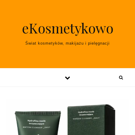
Skip to content
eKosmetykowo
Świat kosmetyków, makijażu i pielęgnacji